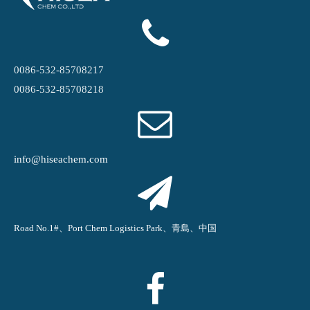
0086-532-85708217
0086-532-85708218
info@hiseachem.com
Road No.1#、Port Chem Logistics Park、青島、中国