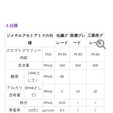
-1.仕様
ジメチルアセトアミドの仕
化繊グ
医療グレ
工業用グ
様
レード
ード
レード
クロマトグラフィー
(%)≥
99.90
99.85
99.60
内容
含水量
PPm≦
100
300
300
（HACと
酸度
PPm≦
80
して）
アルカリ
(DMAとし
PPm≦
5
10
10
含有量
て)
鉄分
PPm≦
0.05
/
/
導電率
(20℃)
μs/cm≤
0.5
/
/