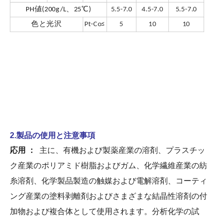
PH値(200g/L、25℃)
5.5-7.0
4.5-7.0
5.5-7.0
色と光沢
Pt-Co≤
5
10
10
2.製品の使用と注意事項
応用 ：
主に、有機および製薬産業の溶剤、プラスチッ
ク産業のポリアミド樹脂およびガム、化学繊維産業の紡
糸溶剤、化学製品製造の触媒および電解溶剤、コーティ
ング産業の塗料剥離剤およびさまざまな結晶性溶剤の付
加物および複合体として使用されます。分析化学の試