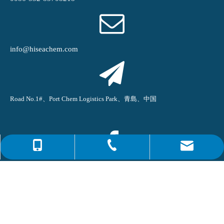
info@hiseachem.com
Road No.1#、Port Chem Logistics Park、青島、中国
0086-4008266163-82717
info@hiseachem.com
0086-532-85708217
Hisea Chem(ジョニー)
0086-532-85708218
青島ハイセアケム株式会社