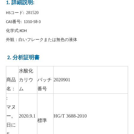
1. 詳細説明:
281520
HSコード:
CAS番号: 1310-58-3
化学式:KOH
外観：白いフレークまたは無色の液体
2. 分析証明書
メタケイ酸ナトリウム無水物
重炭酸ナトリウム
水酸化
商品
カリウ
バッチ
2020901
名：
ム
番号
:
マヌ
ー。
2020.9.1
HG/T 3688-2010
標準
日に
ち