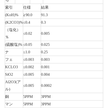
索引
仕様
結果
(KoH)%
≧90.0
91.3
中国酢酸ナトリウム無水 99% 純度
バッファー用 炭酸ナトリウム/ソーダ灰 ライト 99% Na2co3 CAS497-19-8
(K2CO3)%
≤0.4
0.3
（塩化）
≤0.02
0.005
％
(硫酸塩)%
≤0.05
0.025
ナ
≤1.0
0.25
フェ
≤0.003
0.003
KCLO3
≤0.002
0.001
SiO2
≤0.005
0.004
Al2O3(ア
≤0.005
0.0002
ル)
ギ酸ナトリウム
飼料添加物 ギ酸カルシウム 98% 飼料グレード CAS 544-17-2
銅
5PPM
3PPM
マン
5PPM
3PPM