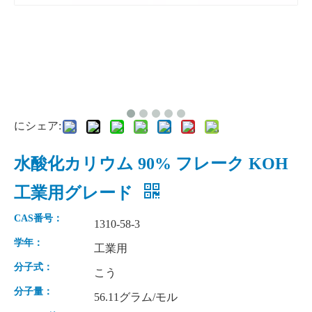
にシェア:
水酸化カリウム 90% フレーク KOH
チオ硫酸ナトリウム次亜硫酸塩 99% の製造
次亜塩素酸ナトリウム 10% 分、12% CAS No. 7681-52-9
工業用グレード
CAS番号：
1310-58-3
学年：
工業用
分子式：
こう
分子量：
56.11グラム/モル