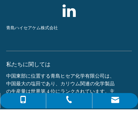
青島ハイセアケム株式会社
私たちに関しては
中国東部に位置する青島ヒセア化学有限公司は、
中国最大の塩田であり、カリウム関連の化学製品
の生産量は世界第 4 位にランクされています。主
な製品は...
0086-4008266163-82717
info@hiseachem.com
0086-532-85708217
クイックリンク
0086-532-85708218
最新ニュース