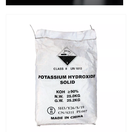
高品質の工場価格の亜ジチオン酸ナトリウム
亜硫酸ナトリウム無水物
水処理用次亜塩素酸ナトリウム12%
硫酸銅 CuSo4 5H2O の製造