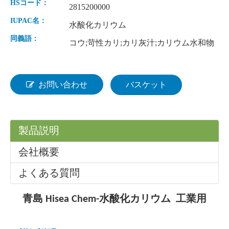
HSコード：
2815200000
IUPAC名：
水酸化カリウム
同義語：
コウ;苛性カリ;カリ灰汁;カリウム水和物
硫酸第一鉄七水和物
メタケイ酸ナトリウム五水和物
お問い合わせ
バスケット
製品説明
会社概要
よくある質問
硫酸銅無水物
メタ重亜硫酸ナトリウム
青島 Hisea Chem-水酸化カリウム 工業用