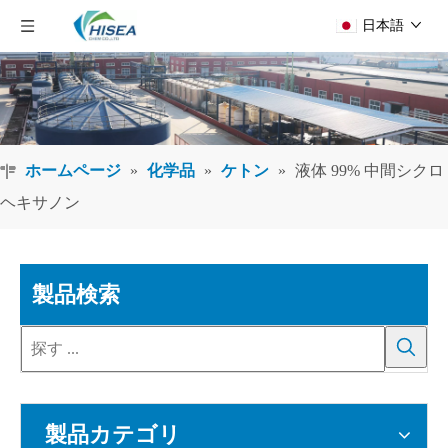
日本語
ホームページ
»
化学品
»
ケトン
»
液体 99% 中間シクロ
ヘキサノン
製品検索
製品カテゴリ