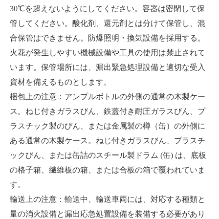
30℃を超えないようにしてください。容器は密閉して保
管してください。酸化剤、還元剤とは分けて保管し、混
合保管はできません。防爆照明・換気設備を採用する。
火花が発生しやすい機械設備や工具の使用は禁止されて
います。保管場所には、漏出緊急処理設備と適切な受入
資材を備えるものとします。
梱包上の注意：アンプルボトルの外側の通常の木製ケー
ス。ねじ付きガラスびん、鉄蓋付き耐圧ガラスびん、プ
ラスチック製のびん、または金属製の樽（缶）の外側に
ある通常の木製ケース。ねじ付きガラスびん、プラスチ
ックびん、または缶詰のスチール製ドラム (缶) は、底板
の格子箱、繊維板の箱、または合板の箱で覆われていま
す。
輸送上の注意：輸送中、輸送車両には、対応する種類と
量の消火設備と漏出応急処置設備を装備する必要があり