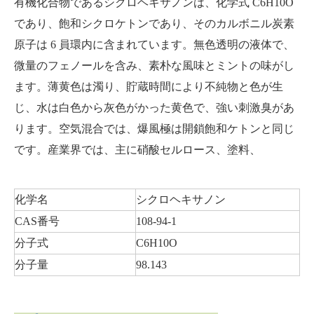
有機化合物であるシクロヘキサノンは、化学式 C6H10O
であり、飽和シクロケトンであり、そのカルボニル炭素
原子は 6 員環内に含まれています。無色透明の液体で、
微量のフェノールを含み、素朴な風味とミントの味がし
ます。薄黄色は濁り、貯蔵時間により不純物と色が生
じ、水は白色から灰色がかった黄色で、強い刺激臭があ
ります。空気混合では、爆風極は開鎖飽和ケトンと同じ
です。産業界では、主に硝酸セルロース、塗料、
化学名
シクロヘキサノン
CAS番号
108-94-1
分子式
C6H10O
分子量
98.143