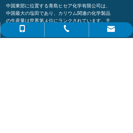
中国東部に位置する青島ヒセア化学有限公司は、
中国最大の塩田であり、カリウム関連の化学製品
の生産量は世界第 4 位にランクされています。主
な製品は...
0086-4008266163-82717
info@hiseachem.com
0086-532-85708217
クイックリンク
0086-532-85708218
最新ニュース
フタル酸ジオクチル (DOP) CAS NO.:117-81-7
モノエタノールアミン(MEA)とは何ですか?
申し込む
ニュースレターにサインアップして、最新ニュースを受け取
りましょう。