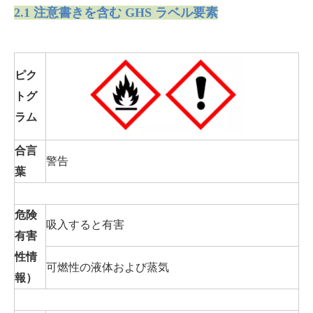
2.1 注意書きを含む GHS ラベル要素
ピク
トグ
ラム
合言
警告
葉
危険
吸入すると有害
有害
性情
可燃性の液体および蒸気
報）