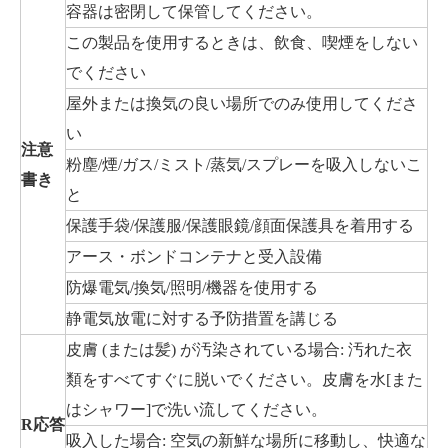
容器は密閉して保管してください。
この製品を使用するときは、飲食、喫煙をしない
でください
屋外または換気の良い場所でのみ使用してくださ
い
注意
粉塵/煙/ガス/ミスト/蒸気/スプレーを吸入しないこ
書き
と
保護手袋/保護服/保護眼鏡/顔面保護具を着用する
アース・ボンドコンテナと受入設備
防爆電気/換気/照明/機器を使用する
静電気放電に対する予防措置を講じる
皮膚 (または髪) が汚染されている場合: 汚れた衣
類をすべてすぐに脱いでください。皮膚を水[また
はシャワー]で洗い流してください。
R
応答
吸入した場合: 空気の新鮮な場所に移動し、快適な