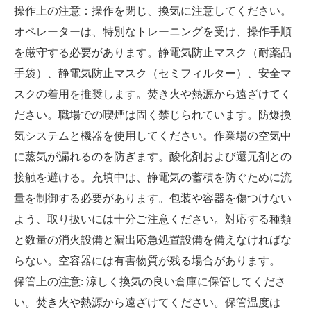
操作上の注意：操作を閉じ、換気に注意してください。
オペレーターは、特別なトレーニングを受け、操作手順
を厳守する必要があります。静電気防止マスク（耐薬品
手袋）、静電気防止マスク（セミフィルター）、安全マ
スクの着用を推奨します。焚き火や熱源から遠ざけてく
ださい。職場での喫煙は固く禁じられています。防爆換
気システムと機器を使用してください。作業場の空気中
に蒸気が漏れるのを防ぎます。酸化剤および還元剤との
接触を避ける。充填中は、静電気の蓄積を防ぐために流
量を制御する必要があります。包装や容器を傷つけない
よう、取り扱いには十分ご注意ください。対応する種類
と数量の消火設備と漏出応急処置設備を備えなければな
らない。空容器には有害物質が残る場合があります。
保管上の注意: 涼しく換気の良い倉庫に保管してくださ
い。焚き火や熱源から遠ざけてください。保管温度は