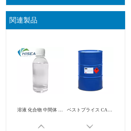
関連製品
溶液 化合物 中間体 シクロヘキサノン
ベストプライス CAS No. 108-94-1 シクロヘキサノン/Cyc 99%