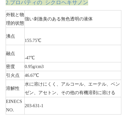
2.プロパティ
の シクロヘキサノン
外観と物
強い刺激臭のある無色透明の液体
理的状態
沸点
155.75℃
融点
-47℃
密度
0.95g/cm3
引火点
46.67℃
水に溶けにくく、アルコール、エーテル、ベン
溶解性
ゼン、アセトン、その他の有機溶剤に溶ける
EINECS
203-631-1
NO.