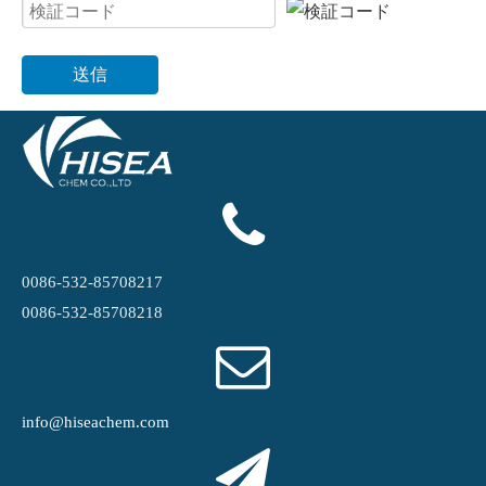
送信
0086-532-85708217
0086-532-85708218
info@hiseachem.com