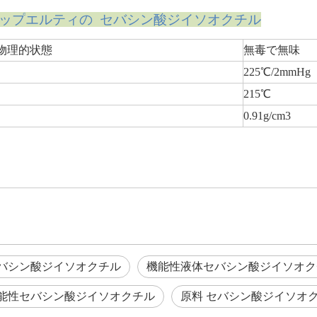
ロップ
エルティ
の セバシン酸ジイソオクチル
物理的状態
無毒で無味
225℃/2mmHg
215℃
0.91g/cm3
バシン酸ジイソオクチル
機能性液体セバシン酸ジイソオク
能性セバシン酸ジイソオクチル
原料 セバシン酸ジイソオ