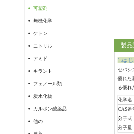
可塑剤
無機化学
ケトン
製品
ニトリル
アミド
1.は
セバシ
キラント
優れた
フェノール類
る優れ
炭水化物
化学名
カルボン酸薬品
CAS番
分子式
他の
分子量
農薬