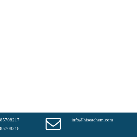
-85708217
info@hiseachem.com
-85708218