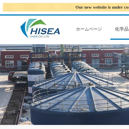
Our new website is under co
化学品
ホームページ