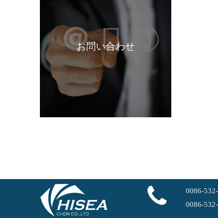
お問い合わせ
99% オーガニック高純度セバシン酸ジイソオクチル
0086-532
0086-532
液体有機高純度セバシン酸ジイソオクチル