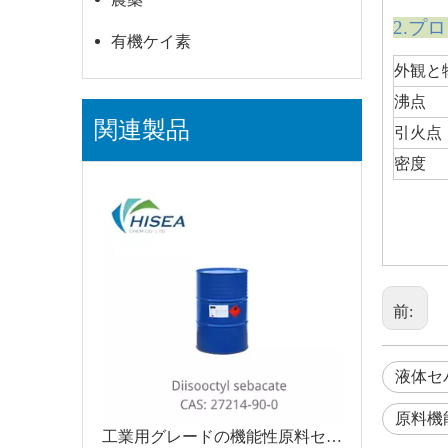
2.プ
有機ケイ素
外観と
沸点
関連製品
引火点
密度
前:
液体セ
原料機
工業用グレードの機能性原料セバシン酸ジイソオクチル