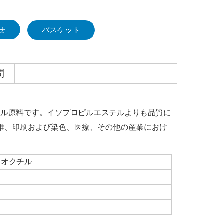
せ
バスケット
問
カル原料です。イソプロピルエステルよりも品質に
維、印刷および染色、医療、その他の産業におけ
ソオクチル