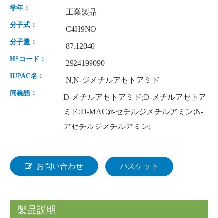
学年：
工業製品
分子式：
C4H9NO
分子量：
87.12040
HSコード：
2924199090
IUPAC名：
N,N-ジメチルアセトアミド
同義語：
D-メチルアセトアミド;D-メチルアセトア
ミド;D-MAC;α-セチルジメチルアミン;N-
水酸化カリウム 90% フレーク KOH 工業用グレード CAS1310-58-3
アセチルジメチルアミン;
お問い合わせ
バスケット
製品説明