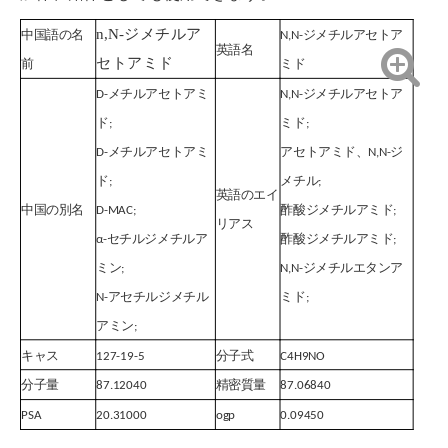
n,N-ジメチルア
中国語の名
N,N-ジメチルアセトア
英語名
セトアミド
前
ミド
D-メチルアセトアミ
N,N-ジメチルアセトア
ド;
ミド;
D-メチルアセトアミ
アセトアミド、N,N-ジ
ド;
メチル;
英語のエイ
中国の別名
D-MAC;
酢酸ジメチルアミド;
リアス
α-セチルジメチルア
酢酸ジメチルアミド;
ミン;
N,N-ジメチルエタンア
N-アセチルジメチル
ミド;
アミン;
キャス
127-19-5
分子式
C4H9NO
分子量
87.12040
精密質量
87.06840
PSA
20.31000
ogp
0.09450