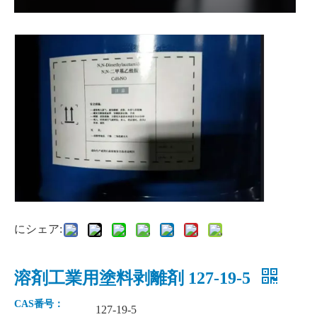
工業用グレードの化合物合成アセトニトリル
99% コンパウンド ケミカル アセトニトリル
にシェア:
99.5% 分有機化学原料無水マレイン酸
工業用グレードの無水フタル酸
溶剤工業用塗料剥離剤 127-19-5
CAS番号：
127-19-5