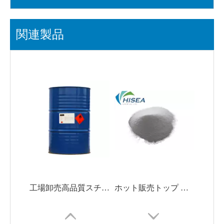
関連製品
工場卸売高品質スチレン CAS No. 100-42-5
ホット販売トップ グレード トリメチロールプロパン Tmp 競争力のある価格 CAS No. 77-99-6