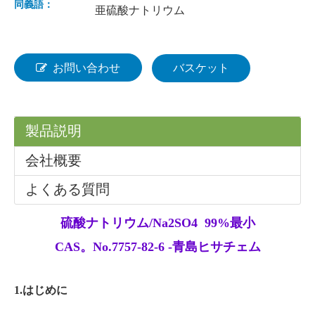
同義語：
亜硫酸ナトリウム
硫酸第一鉄七水和物
メタケイ酸ナトリウム五水和物
お問い合わせ
バスケット
製品説明
会社概要
よくある質問
硫酸ナトリウム/Na2SO4 99%最小
CAS。No.7757-82-6 -青島ヒサチェム
硫酸銅無水物
メタ重亜硫酸ナトリウム
1.はじめに