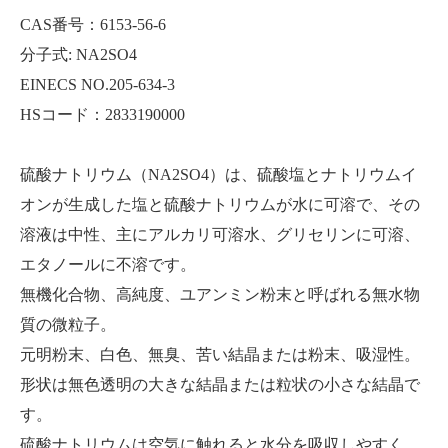
CAS番号：6153-56-6
分子式: NA2SO4
EINECS NO.205-634-3
HSコード：2833190000
硫酸ナトリウム（NA2SO4）は、硫酸塩とナトリウムイ
オンが生成した塩と硫酸ナトリウムが水に可溶で、その
溶液は中性、主にアルカリ可溶水、グリセリンに可溶、
メタケイ酸ナトリウム無水物
重炭酸ナトリウム
エタノールに不溶です。
無機化合物、高純度、ユアンミン粉末と呼ばれる無水物
質の微粒子。
元明粉末、白色、無臭、苦い結晶または粉末、吸湿性。
形状は無色透明の大きな結晶または粒状の小さな結晶で
す。
硫酸ナトリウムは空気に触れると水分を吸収しやすく、