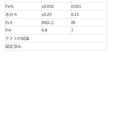
Fe%
≤0.002
0.001
水分％
≤0.20
0.15
白さ
80以上
85
PH
6-8
7
テストの結論
認定済み