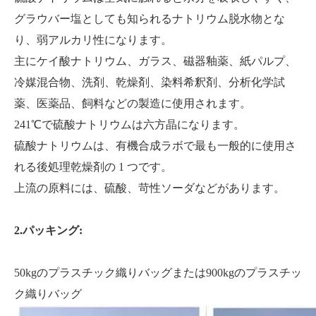
グラウバー塩としても知られるナトリウム脱水物とな
り、弱アルカリ性になります。
主にケイ酸ナトリウム、ガラス、磁器釉薬、紙パルプ、
中国酢酸ナトリウム無水 99% 純度
ギ酸ナトリウム
冷媒混合物、洗剤、乾燥剤、染料希釈剤、分析化学試
薬、医薬品、飼料などの製造に使用されます。
241℃で硫酸ナトリウムは六方晶になります。
硫酸ナトリウムは、有機合成ラボで最も一般的に使用さ
れる後処理乾燥剤の 1 つです。
上流の原料には、硫酸、苛性ソーダなどがあります。
2.パッキング:
50kgのプラスチック織りバッグまたは900kgのプラスチッ
バッファー用 炭酸ナトリウム/ソーダ灰 ライト 99% Na2co3 CAS497-19-8
飼料添加物 ギ酸カルシウム 98% 飼料グレード CAS 544-17-2
ク織りバッグ