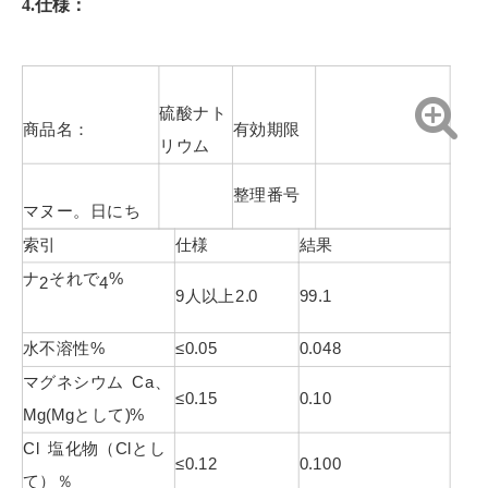
4.仕様：
硫酸ナト
商品名：
有効期限
リウム
整理番号
マヌー。日にち
索引
仕様
結果
ナ
それで
%
2
4
9人以上
2
.0
99
.1
水不溶性%
≤0.05
0.048
マグネシウム Ca、
≤0.15
0.10
Mg(Mgとして)%
Cl 塩化物（Clとし
≤0.12
0.100
て）％