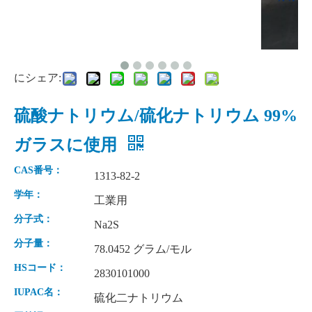
にシェア:
硫酸ナトリウム/硫化ナトリウム 99%
ガラスに使用
チオ硫酸ナトリウム次亜硫酸塩 99% の製造
次亜塩素酸ナトリウム 10% 分、12% CAS No. 7681-52-9
CAS番号：
1313-82-2
学年：
工業用
分子式：
Na2S
分子量：
78.0452 グラム/モル
HSコード：
2830101000
IUPAC名：
硫化二ナトリウム