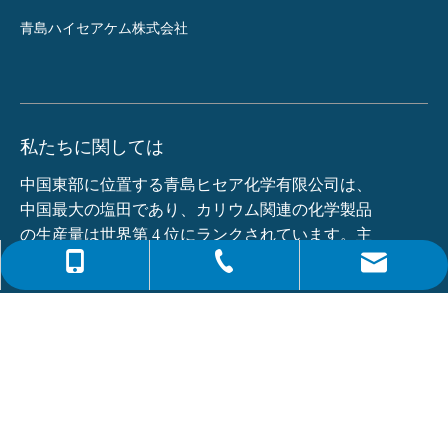
青島ハイセアケム株式会社
私たちに関しては
中国東部に位置する青島ヒセア化学有限公司は、
中国最大の塩田であり、カリウム関連の化学製品
の生産量は世界第 4 位にランクされています。主
な製品は...
0086-4008266163-82717
info@hiseachem.com
0086-532-85708217
クイックリンク
0086-532-85708218
最新ニュース
フタル酸ジオクチル (DOP) CAS NO.:117-81-7
モノエタノールアミン(MEA)とは何ですか?