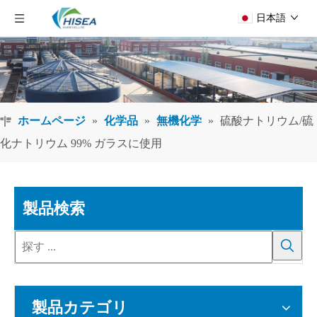
日本語
ホームページ
»
化学品
»
無機化学
»
硫酸ナトリウム/硫
化ナトリウム 99% ガラスに使用
製品検索
製品カテゴリ