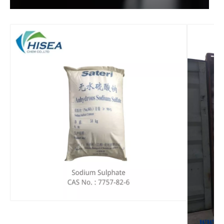
高品質の工場価格の亜ジチオン酸ナトリウム
亜硫酸ナトリウム無水物
水処理用次亜塩素酸ナトリウム12%
硫酸銅 CuSo4 5H2O の製造