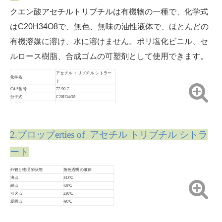
クエン酸アセチルトリブチルは有機物の一種で、化学式
はC20H34O8で、無色、無味の油性液体で、ほとんどの
有機溶媒に溶け、水に溶けません。ポリ塩化ビニル、セ
ルロース樹脂、合成ゴムの可塑剤として使用できます。
アセチル トリブチル シトラー
化学名
ト
CAS番号
77-90-7
分子式
C20H34O8
分子量
402.47900
2.プロップ
erties o
f アセチル トリブチル シトラ
ート
外観と物理的状態
無色透明の液体
沸点
343℃
融点
-59℃
引火点
230℃
凝固点
-80℃