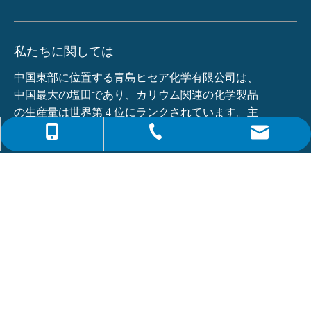
私たちに関しては
中国東部に位置する青島ヒセア化学有限公司は、
中国最大の塩田であり、カリウム関連の化学製品
の生産量は世界第 4 位にランクされています。主
な製品は...
0086-4008266163-82717
info@hiseachem.com
0086-532-85708217
クイックリンク
0086-532-85708218
最新ニュース
フタル酸ジオクチル (DOP) CAS NO.:117-81-7
モノエタノールアミン(MEA)とは何ですか?
申し込む