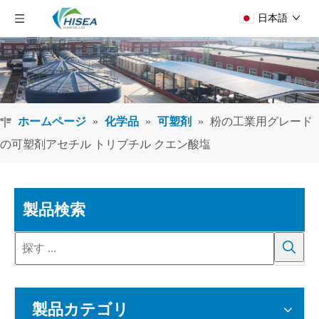
日本語
ホームページ
»
化学品
»
可塑剤
»
粉の工業用グレード
の可塑剤アセチル トリブチル クエン酸塩
製品検索
製品カテゴリ