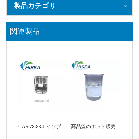
製品カテゴリ
関連製品
CAS 78-83-1 イソブチル アルコール イソブタノール Iba 有機合成材料
高品質のホット販売1、4-ブタンジオール CAS 110-63-4