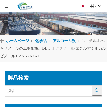
日本語
ホームページ
»
化学品
»
アルコール類
»
1-エチル-1-ヘ
キサノールの工場価格。DL-3-オクタノール;エチルアミルカル
ビノール CAS 589-98-0
製品検索