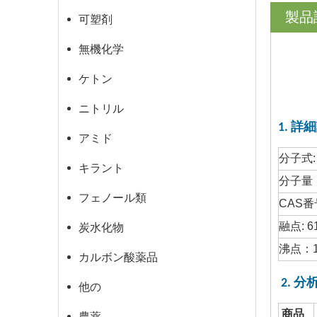
製品
可塑剤
無機化学
ケトン
ニトリル
1. 詳
アミド
分子式:
キラント
分子量
フェノール類
CAS番
融点: 61
炭水化物
沸点：1
カルボン酸薬品
2. 
他の
商品
農薬