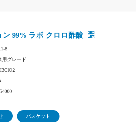
ン 99% ラボ クロロ酢酸
11-8
業用グレード
H3ClO2
5
54000
せ
バスケット