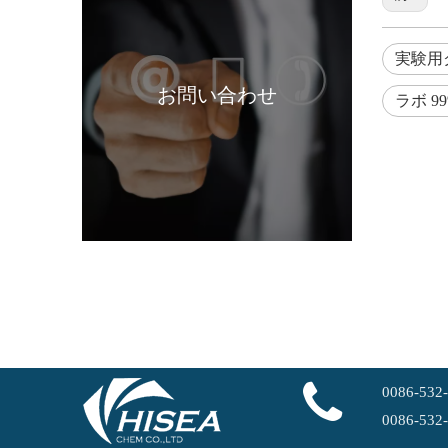
実験用
お問い合わせ
ラボ 9
医薬品中間体モノクロロ酢酸バルク ボックス クロロ酢酸 CAS 79-11-8
0086-532
0086-532
液体 68% 原料 硝酸