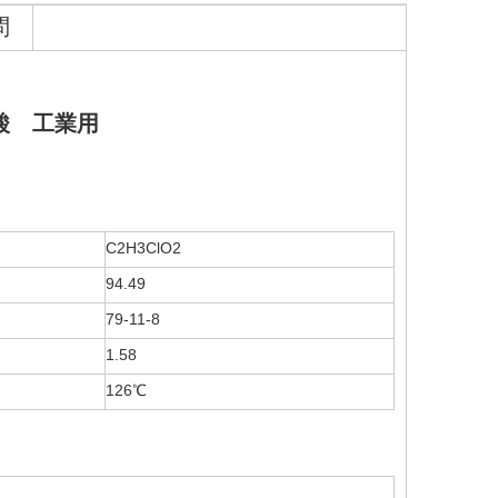
問
酸
工業用
C2H3ClO2
94.49
79-11-8
1.58
126℃