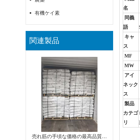
名
有機ケイ素
同義
語
キャ
関連製品
ス
MF
MW
アイ
ネック
ス
製品
カテゴ
リ
売れ筋の手頃な価格の最高品質の CAS 79-11-8 クロロ酢酸