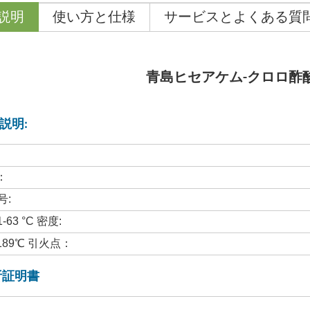
説明
使い方と仕様
サービスとよくある質
青島ヒセアケム-
クロロ酢
細説明:
：
号:
-63 °C 密度:
89℃ 引火点：
分析証明書