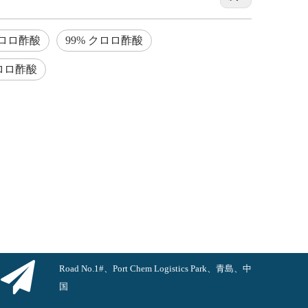
ロロ酢酸
99% クロロ酢酸
クロロ酢酸
Road No.1#、Port Chem Logistics Park、青島、中
国