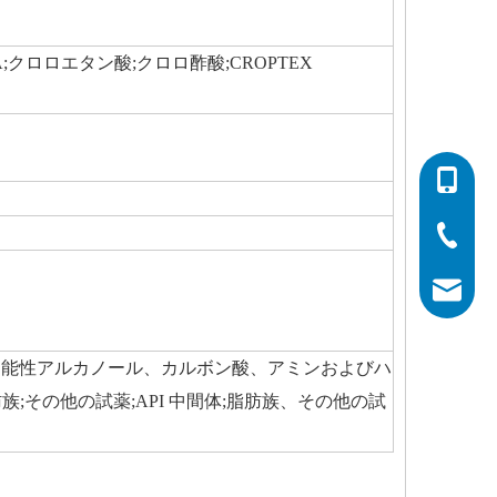
CA;クロロエタン酸;クロロ酢酸;CROPTEX
0086-532
0086-532
0086-400
info@his
ガ官能性アルカノール、カルボン酸、アミンおよびハ
脂肪族;その他の試薬;API 中間体;脂肪族、その他の試