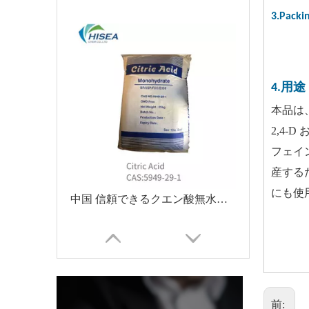
3.Pack
4.用途
本品は
2,4
フェイ
産する
にも使
中国 信頼できるクエン酸無水物/クエン酸一水和物/クエン酸ナトリウム
前: