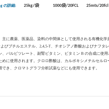
25kg/袋 1000袋/20FCL 25mts/20fcl
ing の詳細:
、主に農薬、医薬品、染料の中間体として使用される有機化学
-D およびブチルエステル、2,4,5-T、チオシアノ酢酸および
ン、バルビツレート、副腎ビタミン、ビタミン B の合成に使
ために使用されます。クロロ酢酸は、カルボキシメチルセルロース
用でき、クロマトグラフ分析試薬などにも使用できます。