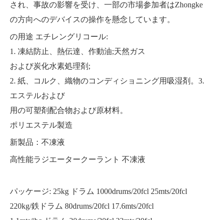
され、事故の影響を受け、一部の市場参加者はZhongke
の方向へのデバイスの操作を懸念しています。
の用途
エチレングリコール
:
1. 凍結防止、熱伝達、作動油;天然ガス
および炭化水素処理剤;
2. 紙、コルク、織物のコンディショニング用吸湿剤。3.
エステルおよび
用の可塑剤配合物および原材料。
ポリエステル製造
新製品：不凍液
高性能ラジエータークーラント
不凍液
パッケージ: 25kg ドラム 1000drums/20fcl 25mts/20fcl
220kg/鉄ドラム 80drums/20fcl 17.6mts/20fcl