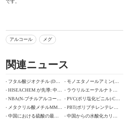
です。
アルコール
メグ
関連ニュース
フタル酸ジオクチル (DOP) CAS NO.:117-81-7
モノエタノールアミン(MEA)とは何ですか?
HISEACHEM が先導: 中国から酢酸、シュウ酸、硫酸、硝酸、苛性ソーダ、液体アルカリ、メタ重亜硫酸ナトリウムの輸出で最近成功
ラウリルエーテルナトリウム ラウリルエーテル硫酸ナトリウム(sles70%/aes 70%) CAS NO.: 68585-34-2sles70%/aes 70%) CAS NO.: 68585-34-2
NBA(N-ブチルアルコール)、CAS NO.:71-36-3、業界知識
PVC(ポリ塩化ビニル) CAS NO.:9002-86-2
メタクリル酸メチルMMA CAS 80-62-6の価格が大幅に下落
PBT(ポリブチレンテレフタレート) CAS NO.26062-94-2
中国における硫酸の最近の市場シナリオ: 1 年を振り返る
中国からの水酸化カリウム、水酸化ナトリウム、過酸化水素輸出の活況な市場：過去 1 年間の振り返り