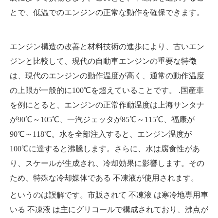
とで、低温でのエンジンの正常な動作を確保できます。
エンジン構造の改善と材料技術の進歩により、古いエン
ジンと比較して、現代の自動車エンジンの重要な特徴
は、現代のエンジンの動作温度が高く、通常の動作温度
の上限が一般的に100℃を超えていることです。 .国産車
を例にとると、エンジンの正常作動温度は上海サンタナ
が90℃～105℃、一汽ジェッタが85℃～115℃、福康が
90℃～118℃。水を全部注入すると、エンジン温度が
100℃に達すると沸騰します。さらに、水は腐食性があ
り、スケールが生成され、冷却効果に影響します。その
ため、特殊な冷却媒体である
不凍液
が使用されます。
というのは誤解です。市販されて
不凍液
は寒冷地専用車
いる
不凍液
は主にグリコールで構成されており、沸点が