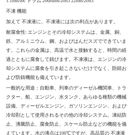
1.1mts/ibc ドラム 20drums/20fcl 22mts/20fcl
不凍
機能
加えて
不凍液に
、不凍液には次の利点があります。
耐腐食性: エンジンとその冷却システムは、金属、銅、
鉄、アルミニウム、鋼、およびはんだスズでできていま
す。これらの金属は、高温で水と接触すると、時間の経
過とともに腐食して錆びます。不凍液は、エンジンの冷
却システムに腐食を引き起こさないだけでなく、防錆お
よび防錆機能も備えています。
一般的な用途：自動車、列車のディーゼル機関車、トラ
クター、船、エンジン、水タンク、あらゆる種類の機械
設備、ディーゼルエンジン、ガソリンエンジン、および
冷却剤として使用されるその他の冷却システム。凍結防
止、沸騰防止、腐食防止、スケール防止などの機能を備
えています。水の沸点は100℃ですが、高品質の
不凍液