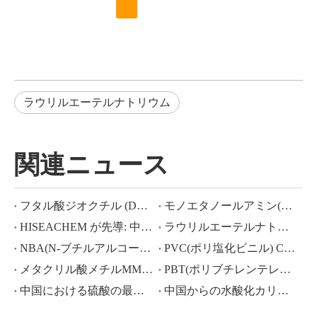
ラウリルエーテルナトリウム
関連ニュース
フタル酸ジオクチル (DOP) CAS NO.:117-81-7
モノエタノールアミン(MEA)とは何ですか?
HISEACHEM が先導: 中国から酢酸、シュウ酸、硫酸、硝酸、苛性ソーダ、液体アルカリ、メタ重亜硫酸ナトリウムの輸出で最近成功
ラウリルエーテルナトリウム ラウリルエーテル硫酸ナトリウム(sles70%/aes 70%) CAS NO.: 68585-34-2sles70%/aes 70%) CAS NO.: 68585-34-2
NBA(N-ブチルアルコール)、CAS NO.:71-36-3、業界知識
PVC(ポリ塩化ビニル) CAS NO.:9002-86-2
メタクリル酸メチルMMA CAS 80-62-6の価格が大幅に下落
PBT(ポリブチレンテレフタレート) CAS NO.26062-94-2
中国における硫酸の最近の市場シナリオ: 1 年を振り返る
中国からの水酸化カリウム、水酸化ナトリウム、過酸化水素輸出の活況な市場：過去 1 年間の振り返り