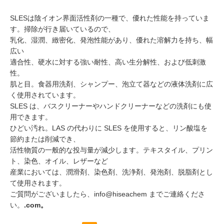
SLESは陰イオン界面活性剤の一種で、優れた性能を持っていま
す。掃除が行き届いているので、
乳化、湿潤、緻密化、発泡性能があり、優れた溶解力を持ち、幅
広い
適合性、硬水に対する強い耐性、高い生分解性、および低刺激
性。
肌と目。食器用洗剤、シャンプー、泡立て器などの液体洗剤に広
く使用されています。
SLES は、バスクリーナーやハンドクリーナーなどの洗剤にも使
用できます。
ひどい汚れ。LAS の代わりに SLES を使用すると、リン酸塩を
節約または削減でき、
活性物質の一般的な投与量が減少します。テキスタイル、プリン
ト、染色、オイル、レザーなど
産業においては、潤滑剤、染色剤、洗浄剤、発泡剤、脱脂剤とし
て使用されます。
ご質問がございましたら、info@hiseachem までご連絡くださ
い。
.com。