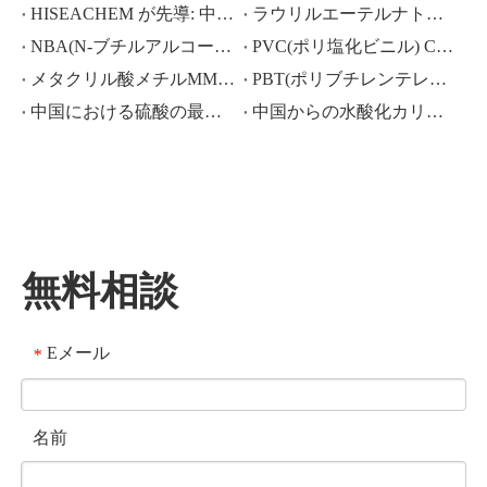
HISEACHEM が先導: 中国から酢酸、シュウ酸、硫酸、硝酸、苛性ソーダ、液体アルカリ、メタ重亜硫酸ナトリウムの輸出で最近成功
ラウリルエーテルナトリウム ラウリルエーテル硫酸ナトリウム(sles70%/aes 70%) CAS NO.: 68585-34-2sles70%/aes 70%) CAS NO.: 68585-34-2
NBA(N-ブチルアルコール)、CAS NO.:71-36-3、業界知識
PVC(ポリ塩化ビニル) CAS NO.:9002-86-2
メタクリル酸メチルMMA CAS 80-62-6の価格が大幅に下落
PBT(ポリブチレンテレフタレート) CAS NO.26062-94-2
中国における硫酸の最近の市場シナリオ: 1 年を振り返る
中国からの水酸化カリウム、水酸化ナトリウム、過酸化水素輸出の活況な市場：過去 1 年間の振り返り
無料相談
Eメール
*
名前