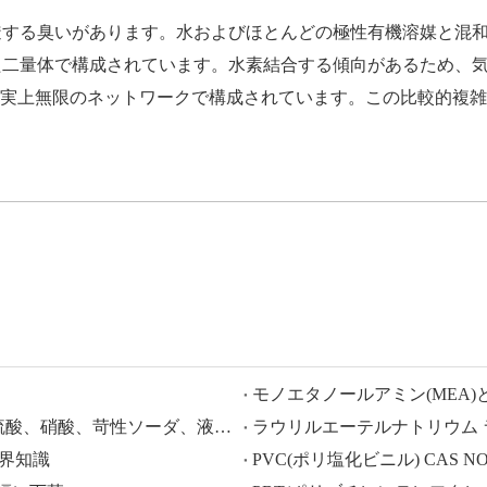
透する臭いがあります。水およびほとんどの極性有機溶媒と混
た二量体で構成されています。水素結合する傾向があるため、
の事実上無限のネットワークで構成されています。この比較的複雑な化
モノエタノールアミン(MEA)
HISEACHEM が先導: 中国から酢酸、シュウ酸、硫酸、硝酸、苛性ソーダ、液体アルカリ、メタ重亜硫酸ナトリウムの輸出で最近成功
、業界知識
PVC(ポリ塩化ビニル) CAS NO.:9