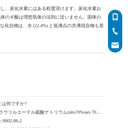
和し、炭化水素にはある程度溶けます。炭化水素お
気体のギ酸は理想気体の法則に従いません。固体の
0086-532
合物は、水 (22.4%) と低沸点の共沸混合物も形
0086-532
0086-400
info@his
とは何ですか?
ラウリルエーテルナトリウム ラウリルエーテル硫酸ナトリウム(sles70%/aes 70%) CAS NO.: 68585-34-2sles70%/aes 70%) CAS NO.: 68585-34-2
002-86-2