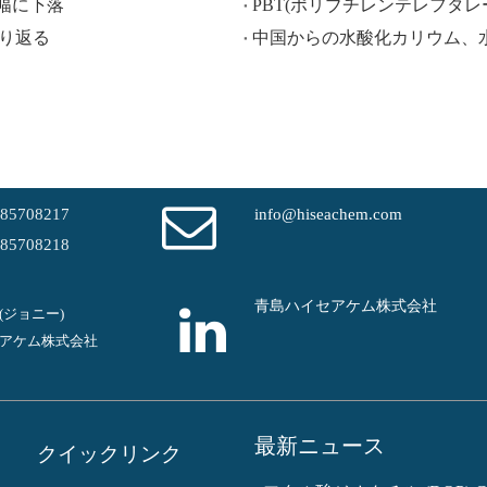
大幅に下落
PBT(ポリブチレンテレフタレート) 
振り返る
-85708217
info@hiseachem.com
-85708218
青島ハイセアケム株式会社
em(ジョニー)
アケム株式会社
最新ニュース
クイックリンク