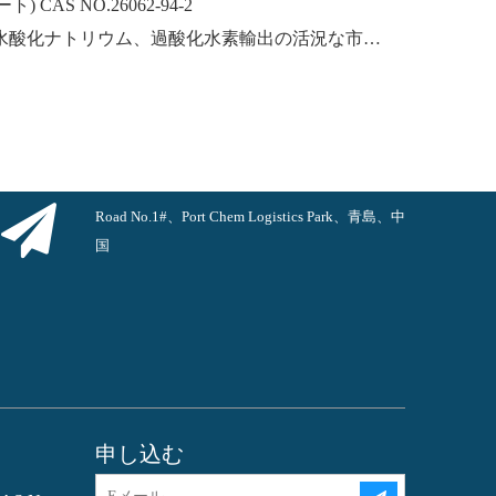
CAS NO.26062-94-2
中国からの水酸化カリウム、水酸化ナトリウム、過酸化水素輸出の活況な市場：過去 1 年間の振り返り
Road No.1#、Port Chem Logistics Park、青島、中
国
申し込む