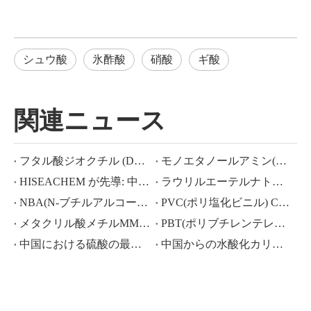
シュウ酸
氷酢酸
硝酸
ギ酸
関連ニュース
フタル酸ジオクチル (DOP) CAS NO.:117-81-7
モノエタノールアミン(MEA)とは何ですか?
HISEACHEM が先導: 中国から酢酸、シュウ酸、硫酸、硝酸、苛性ソーダ、液体アルカリ、メタ重亜硫酸ナトリウムの輸出で最近成功
ラウリルエーテルナトリウム ラウリルエーテル硫酸ナトリウム(sles70%/aes 70%) CAS NO.: 68585-34-2sles70%/aes 70%) CAS NO.: 68585-34-2
NBA(N-ブチルアルコール)、CAS NO.:71-36-3、業界知識
PVC(ポリ塩化ビニル) CAS NO.:9002-86-2
メタクリル酸メチルMMA CAS 80-62-6の価格が大幅に下落
PBT(ポリブチレンテレフタレート) CAS NO.26062-94-2
中国における硫酸の最近の市場シナリオ: 1 年を振り返る
中国からの水酸化カリウム、水酸化ナトリウム、過酸化水素輸出の活況な市場：過去 1 年間の振り返り