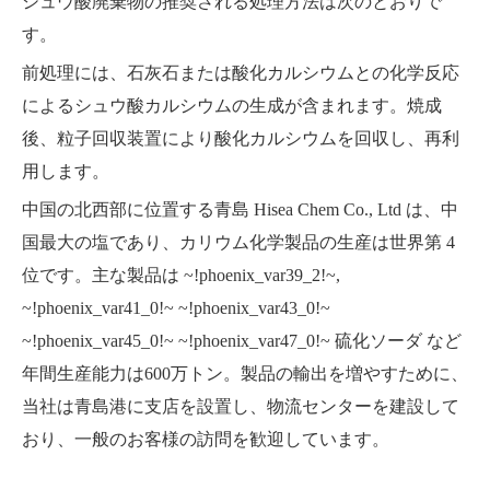
シュウ酸廃棄物の推奨される処理方法は次のとおりで
す。
前処理には、石灰石または酸化カルシウムとの化学反応
によるシュウ酸カルシウムの生成が含まれます。焼成
後、粒子回収装置により酸化カルシウムを回収し、再利
用します。
中国の北西部に位置する青島 Hisea Chem Co., Ltd
は、中
国最大の塩であり、カリウム化学製品の生産は世界第 4
位です。主な製品は
~!phoenix_var39_2!~
,
~!phoenix_var41_0!~
~!phoenix_var43_0!~
~!phoenix_var45_0!~
~!phoenix_var47_0!~
硫化ソーダ
など
年間生産能力は600万トン。製品の輸出を増やすために、
当社は青島港に支店を設置し、物流センターを建設して
おり、一般のお客様の訪問を歓迎しています。