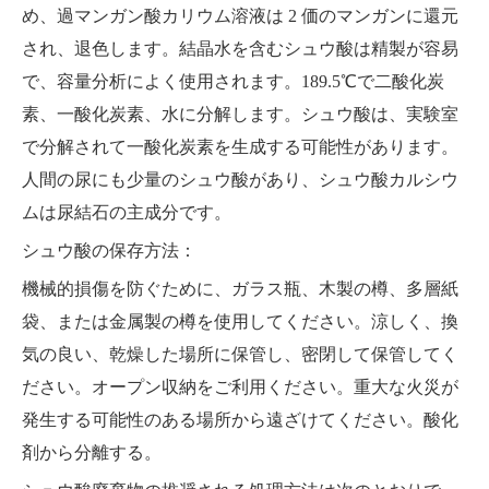
め、過マンガン酸カリウム溶液は 2 価のマンガンに還元
され、退色します。結晶水を含むシュウ酸は精製が容易
で、容量分析によく使用されます。189.5℃で二酸化炭
素、一酸化炭素、水に分解します。シュウ酸は、実験室
で分解されて一酸化炭素を生成する可能性があります。
人間の尿にも少量のシュウ酸があり、シュウ酸カルシウ
ムは尿結石の主成分です。
シュウ酸の保存方法：
機械的損傷を防ぐために、ガラス瓶、木製の樽、多層紙
袋、または金属製の樽を使用してください。涼しく、換
気の良い、乾燥した場所に保管し、密閉して保管してく
ださい。オープン収納をご利用ください。重大な火災が
発生する可能性のある場所から遠ざけてください。酸化
剤から分離する。