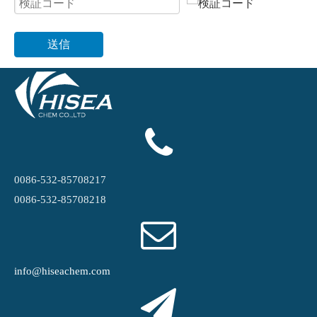
送信
0086-532-85708217
0086-532-85708218
info@hiseachem.com