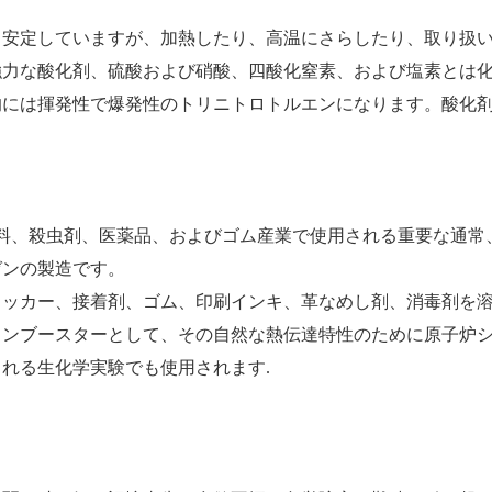
常安定していますが、加熱したり、高温にさらしたり、取り扱
強力な酸化剤、硫酸および硝酸、四酸化窒素、および塩素とは
的には揮発性で爆発性のトリニトロトルエンになります。酸化
料、殺虫剤、医薬品、およびゴム産業で使用される重要な通常
ゼンの製造です。
ラッカー、接着剤、ゴム、印刷インキ、革なめし剤、消毒剤を
タンブースターとして、その自然な熱伝達特性のために原子炉
れる生化学実験でも使用されます.