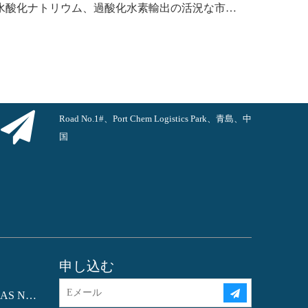
中国からの水酸化カリウム、水酸化ナトリウム、過酸化水素輸出の活況な市場：過去 1 年間の振り返り
Road No.1#、Port Chem Logistics Park、青島、中
国
申し込む
フタル酸ジオクチル (DOP) CAS NO.:117-81-7