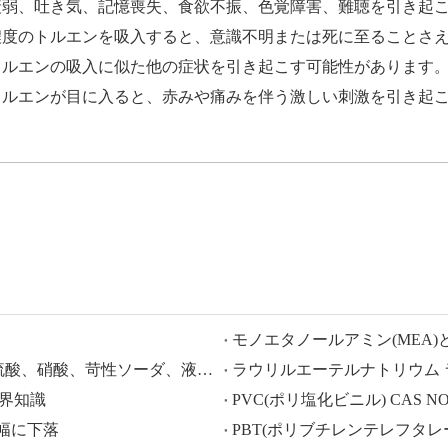
衰弱、吐き気、記憶喪失、食欲不振、色覚障害、難聴を引き起
濃度のトルエンを吸入すると、意識不明または死に至ることさ
トルエンの吸入に似た他の症状を引き起こす可能性があります
トルエンが目に入ると、赤みや痛みを伴う激しい刺激を引き起
モノエタノールアミン(MEA)
HISEACHEM が先導: 中国から酢酸、シュウ酸、硫酸、硝酸、苛性ソーダ、液体アルカリ、メタ重亜硫酸ナトリウムの輸出で最近成功
、業界知識
PVC(ポリ塩化ビニル) CAS NO.:9
大幅に下落
PBT(ポリブチレンテレフタレート) 