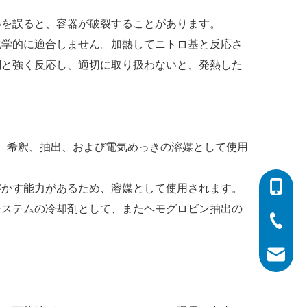
いを誤ると、容器が破裂することがあります。
化学的に適合しません。加熱してニトロ基と反応さ
剤と強く反応し、適切に取り扱わないと、発熱した
、希釈、抽出、および電気めっきの溶媒として使用
0086-532
溶かす能力があるため、溶媒として使用されます。
システムの冷却剤として、またヘモグロビン抽出の
0086-532
0086-400
info@his