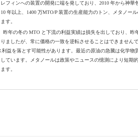
レフィンへの装置の開発に端を発しており、2010 年から神
年以上、1400 万MTO/P 装置の生産能力のトン、メタノール
します。
、昨年の冬の MTO と下流の利益実績は損失を出しており、昨年
りましたが、常に価格の一致を逆転させることはできませんでし
ナス利益を落とす可能性があります。最近の原油の急騰は化学物質
らしています。メタノールは政策やニュースの憶測により短期
ります。