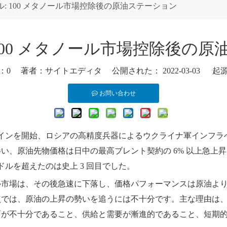
: 100 メタノール市場控除後の原油ステーション
100 メタノール市場控除後の
：
0
著者：サイトエディタ 公開された： 2022-03-03 起
お問い合わせ
グインを開始、ロシアの高精度兵器によるウクライナ軍インフ
油先物価格は日中の最高ブレント契約の 6% 以上急上昇し、1 バ
00 ドルを超えたのは史上 3 回目でした。
市場は、その後急速に下落し、価格パフォーマンスは原油よりも
点では、原油の上昇の勢いを追うには不十分です。主な理由は
面が不十分であること、供給と需要が漸進的であること、短期