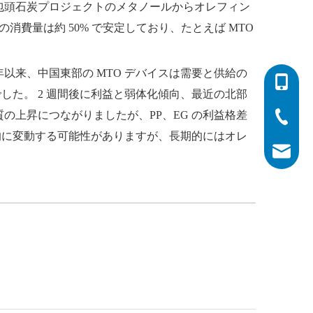
華包頭石炭プロジェクトのメタノールからオレフィン
の消費量は約 50% で安定しており、たとえば MTO
以来、中国東部の MTO デバイスは需要と供給の
0086-532
た。 2 週間後に利益と弱体化傾向、最近の北部
の上昇につながりましたが、PP、EG の利益格差
0086-532
0086-400
的に変動する可能性がありますが、長期的にはオレ
info@his