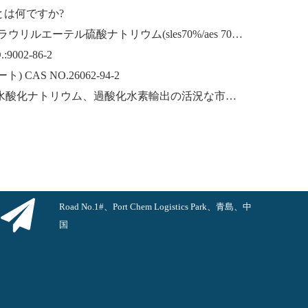
とは何ですか?
ラウリルエーテルナトリウム ラウリルエーテル硫酸ナトリウム(sles70%/aes 70%) CAS NO.: 68585-34-2sles70%/aes 70%) CAS NO.: 68585-34-2
002-86-2
CAS NO.26062-94-2
中国からの水酸化カリウム、水酸化ナトリウム、過酸化水素輸出の活況な市場：過去 1 年間の振り返り
Road No.1#、Port Chem Logistics Park、青島、中
国