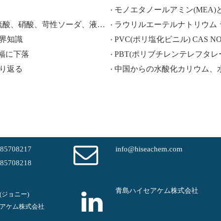
モノエタノールアミン(MEA)
HISEACHEM が先導: 中国から酢酸、シュウ酸、硫酸、硝酸、苛性ソーダ、液体アルカリ、メタ重亜硫酸ナトリウムの輸出で最近成功
、業界知識
PVC(ポリ塩化ビニル) CAS NO.:9
大幅に下落
PBT(ポリブチレンテレフタレート) 
振り返る
-85708217
info@hiseachem.com
-85708218
青島ハイセアケム株式会社
em(ジョニー)
アケム株式会社