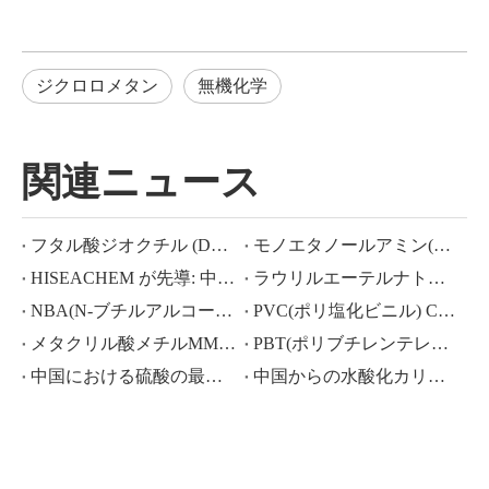
ジクロロメタン
無機化学
関連ニュース
フタル酸ジオクチル (DOP) CAS NO.:117-81-7
モノエタノールアミン(MEA)とは何ですか?
HISEACHEM が先導: 中国から酢酸、シュウ酸、硫酸、硝酸、苛性ソーダ、液体アルカリ、メタ重亜硫酸ナトリウムの輸出で最近成功
ラウリルエーテルナトリウム ラウリルエーテル硫酸ナトリウム(sles70%/aes 70%) CAS NO.: 68585-34-2sles70%/aes 70%) CAS NO.: 68585-34-2
NBA(N-ブチルアルコール)、CAS NO.:71-36-3、業界知識
PVC(ポリ塩化ビニル) CAS NO.:9002-86-2
メタクリル酸メチルMMA CAS 80-62-6の価格が大幅に下落
PBT(ポリブチレンテレフタレート) CAS NO.26062-94-2
中国における硫酸の最近の市場シナリオ: 1 年を振り返る
中国からの水酸化カリウム、水酸化ナトリウム、過酸化水素輸出の活況な市場：過去 1 年間の振り返り