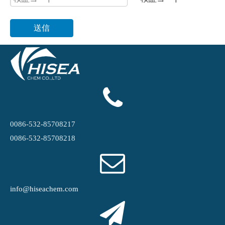
送信
0086-532-85708217
0086-532-85708218
info@hiseachem.com