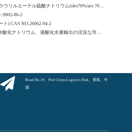
ラウリルエーテルナトリウム ラウリルエーテル硫酸ナトリウム(sles70%/aes 70%) CAS NO.: 68585-34-2sles70%/aes 70%) CAS NO.: 68585-34-2
002-86-2
CAS NO.26062-94-2
中国からの水酸化カリウム、水酸化ナトリウム、過酸化水素輸出の活況な市場：過去 1 年間の振り返り
Road No.1#、Port Chem Logistics Park、青島、中
国