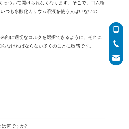
にくっついて開けられなくなります。そこで、ゴム栓
、いつも水酸化カリウム溶液を使う人はいないの
0086-532
将来的に適切なコルクを選択できるように、それに
0086-532
0086-400
知らなければならない多くのことに敏感です。
info@his
とは何ですか?