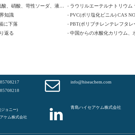
HISEACHEM が先導: 中国から酢酸、シュウ酸、硫酸、硝酸、苛性ソーダ、液体アルカリ、メタ重亜硫酸ナトリウムの輸出で最近成功
、業界知識
PVC(ポリ塩化ビニル) CAS NO.:9
大幅に下落
PBT(ポリブチレンテレフタレート) 
振り返る
-85708217
info@hiseachem.com
-85708218
青島ハイセアケム株式会社
em(ジョニー)
アケム株式会社