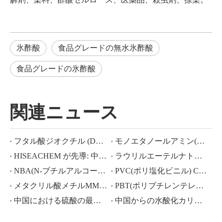
氷酢酸
食品グレードの無水氷酢酸
食品グレードの氷酢酸
関連ニュース
フタル酸ジオクチル (DOP) CAS NO.:117-81-7
モノエタノールアミン(MEA)とは何ですか?
HISEACHEM が先導: 中国から酢酸、シュウ酸、硫酸、硝酸、苛性ソーダ、液体アルカリ、メタ重亜硫酸ナトリウムの輸出で最近成功
ラウリルエーテルナトリウム ラウリルエーテル硫酸ナトリウム(sles70%/aes 70%) CAS NO.: 68585-34-2sles70%/aes 70%) CAS NO.: 68585-34-2
NBA(N-ブチルアルコール)、CAS NO.:71-36-3、業界知識
PVC(ポリ塩化ビニル) CAS NO.:9002-86-2
メタクリル酸メチルMMA CAS 80-62-6の価格が大幅に下落
PBT(ポリブチレンテレフタレート) CAS NO.26062-94-2
中国における硫酸の最近の市場シナリオ: 1 年を振り返る
中国からの水酸化カリウム、水酸化ナトリウム、過酸化水素輸出の活況な市場：過去 1 年間の振り返り