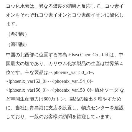
ヨウ化水素は、異なる濃度の硝酸と反応して、ヨウ素イ
オンをそれぞれヨウ素イオンとヨウ素酸イオンに酸化し
ます。
（希硝酸）
（濃硝酸）
中国の北西部に位置する青島 Hisea Chem Co., Ltd
は、中
国最大の塩であり、カリウム化学製品の生産は世界第 4
位です。主な製品は
~!phoenix_var150_2!~
,
~!phoenix_var152_0!~
~!phoenix_var154_0!~
~!phoenix_var156_0!~
~!phoenix_var158_0!~
硫化ソーダ
な
ど年間生産能力は600万トン。製品の輸出を増やすため
に、当社は青島港に支店を設置し、物流センターを建設
しており、一般のお客様の訪問を歓迎しています。