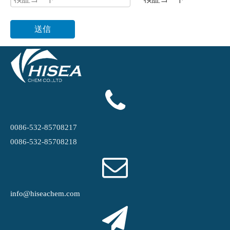
送信
0086-532-85708217
0086-532-85708218
info@hiseachem.com