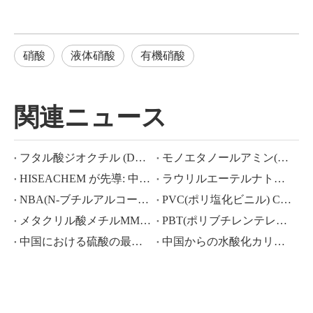
硝酸
液体硝酸
有機硝酸
関連ニュース
フタル酸ジオクチル (DOP) CAS NO.:117-81-7
モノエタノールアミン(MEA)とは何ですか?
HISEACHEM が先導: 中国から酢酸、シュウ酸、硫酸、硝酸、苛性ソーダ、液体アルカリ、メタ重亜硫酸ナトリウムの輸出で最近成功
ラウリルエーテルナトリウム ラウリルエーテル硫酸ナトリウム(sles70%/aes 70%) CAS NO.: 68585-34-2sles70%/aes 70%) CAS NO.: 68585-34-2
NBA(N-ブチルアルコール)、CAS NO.:71-36-3、業界知識
PVC(ポリ塩化ビニル) CAS NO.:9002-86-2
メタクリル酸メチルMMA CAS 80-62-6の価格が大幅に下落
PBT(ポリブチレンテレフタレート) CAS NO.26062-94-2
中国における硫酸の最近の市場シナリオ: 1 年を振り返る
中国からの水酸化カリウム、水酸化ナトリウム、過酸化水素輸出の活況な市場：過去 1 年間の振り返り