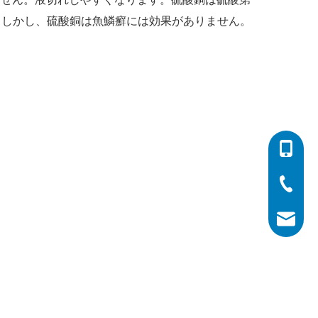
。しかし、硫酸銅は魚鱗癬には効果がありません。
0086-532
0086-532
0086-400
info@his