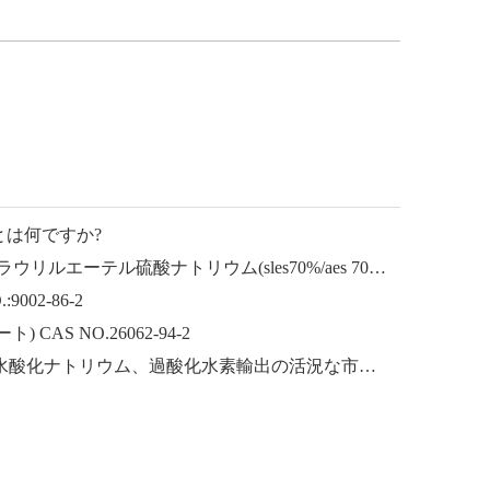
とは何ですか?
ラウリルエーテルナトリウム ラウリルエーテル硫酸ナトリウム(sles70%/aes 70%) CAS NO.: 68585-34-2sles70%/aes 70%) CAS NO.: 68585-34-2
002-86-2
CAS NO.26062-94-2
中国からの水酸化カリウム、水酸化ナトリウム、過酸化水素輸出の活況な市場：過去 1 年間の振り返り