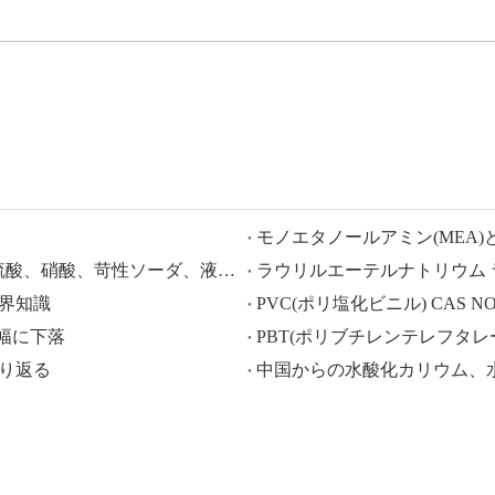
モノエタノールアミン(MEA)
HISEACHEM が先導: 中国から酢酸、シュウ酸、硫酸、硝酸、苛性ソーダ、液体アルカリ、メタ重亜硫酸ナトリウムの輸出で最近成功
、業界知識
PVC(ポリ塩化ビニル) CAS NO.:9
大幅に下落
PBT(ポリブチレンテレフタレート) 
振り返る