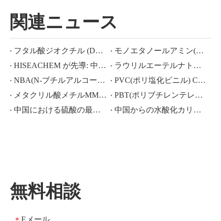
関連ニュース
フタル酸ジオクチル (DOP) CAS NO.:117-81-7
モノエタノールアミン(MEA)とは何ですか?
HISEACHEM が先導: 中国から酢酸、シュウ酸、硫酸、硝酸、苛性ソーダ、液体アルカリ、メタ重亜硫酸ナトリウムの輸出で最近成功
ラウリルエーテルナトリウム ラウリルエーテル硫酸ナトリウム(sles70%/aes 70%) CAS NO.: 68585-34-2sles70%/aes 70%) CAS NO.: 68585-34-2
NBA(N-ブチルアルコール)、CAS NO.:71-36-3、業界知識
PVC(ポリ塩化ビニル) CAS NO.:9002-86-2
メタクリル酸メチルMMA CAS 80-62-6の価格が大幅に下落
PBT(ポリブチレンテレフタレート) CAS NO.26062-94-2
中国における硫酸の最近の市場シナリオ: 1 年を振り返る
中国からの水酸化カリウム、水酸化ナトリウム、過酸化水素輸出の活況な市場：過去 1 年間の振り返り
無料相談
Eメール
*