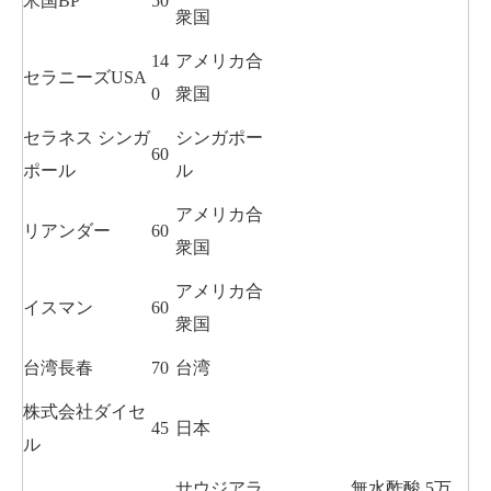
米国BP
50
衆国
14
アメリカ合
セラニーズUSA
0
衆国
セラネス シンガ
シンガポー
60
ポール
ル
アメリカ合
リアンダー
60
衆国
アメリカ合
イスマン
60
衆国
台湾長春
70
台湾
株式会社ダイセ
45
日本
ル
サウジアラ
無水酢酸 5万