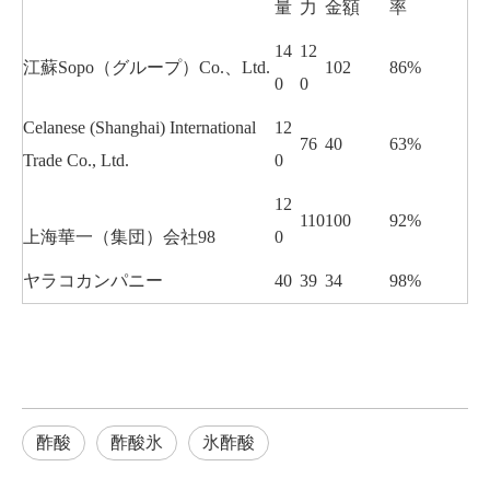
量
力
金額
率
14
12
江蘇Sopo（グループ）Co.、Ltd.
102
86%
0
0
Celanese (Shanghai) International
12
76
40
63%
Trade Co., Ltd.
0
12
110
100
92%
上海華一（集団）会社98
0
ヤラコカンパニー
40
39
34
98%
酢酸
酢酸氷
氷酢酸