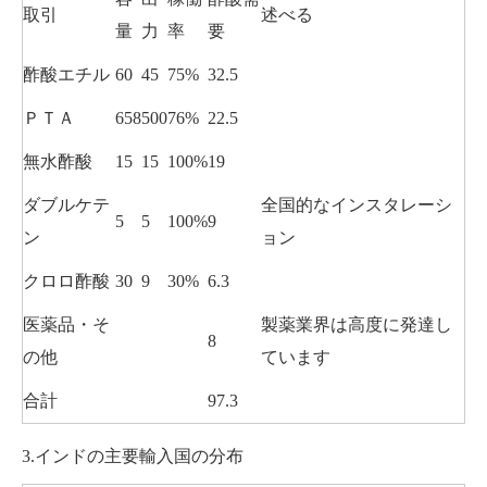
取引
述べる
量
力
率
要
酢酸エチル
60
45
75%
32.5
ＰＴＡ
658
500
76%
22.5
無水酢酸
15
15
100%
19
ダブルケテ
全国的なインスタレーシ
5
5
100%
9
ン
ョン
クロロ酢酸
30
9
30%
6.3
医薬品・そ
製薬業界は高度に発達し
8
の他
ています
合計
97.3
3.インドの主要輸入国の分布