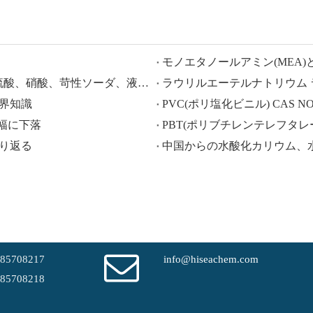
モノエタノールアミン(MEA)
HISEACHEM が先導: 中国から酢酸、シュウ酸、硫酸、硝酸、苛性ソーダ、液体アルカリ、メタ重亜硫酸ナトリウムの輸出で最近成功
、業界知識
PVC(ポリ塩化ビニル) CAS NO.:9
大幅に下落
PBT(ポリブチレンテレフタレート) 
振り返る
-85708217
info@hiseachem.com
-85708218