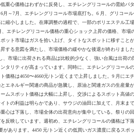
の低重心価格はわずかに反発し、エチレングリコールの需給パ
6月～7月、エチレングリコール市場底打ち。6 月、グリコー
幅に縮小しました。在庫調整の過程で、一部のポリエステル工
た。7月、エチレングリコール価格の重心ショック上昇の価格、市
ット市場はガスを拾い上げ、タイトなスポットに移すことができ
する意図を満たし、市場価格の緩やかな後退が終わりました。8 
し、市場に出荷される商品は比較的少なく、強い台風は出荷の
メンタリティが高まっています。同時に、エチレングリコール
価格は4650〜4660元/トン近くまで上昇しました。9 月に
油とエネルギー関連の商品が急騰し、原油と関連ガスの生産量
ームスポット価格は大幅に上昇し、交渉によるスポット高値の価
サイトの利益は明らかであり、サウジの油田に加えて、月末ま
の重心は下落し、市場全体の出荷意向が集中している。祭りの回
実を反映しています。週初め、エチレングリコールの価格は下
必要があります。4450 元/トン近くの低買いガス濃度に戻る