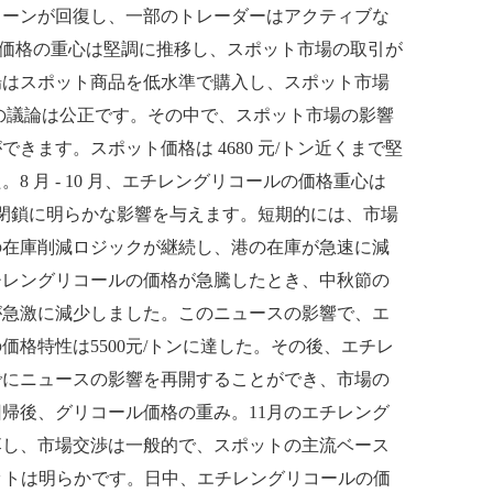
ターンが回復し、一部のトレーダーはアクティブな
ル価格の重心は堅調に推移し、スポット市場の取引が
場はスポット商品を低水準で購入し、スポット市場
場の議論は公正です。その中で、スポット市場の影響
ます。スポット価格は 4680 元/トン近くまで堅
月 - 10 月、エチレングリコールの価格重心は
閉鎖に明らかな影響を与えます。短期的には、市場
の在庫削減ロジックが継続し、港の在庫が急速に減
エチレングリコールの価格が急騰したとき、中秋節の
が急激に減少しました。このニュースの影響で、エ
格特性は5500元/トンに達した。その後、エチレ
でにニュースの影響を再開することができ、市場の
帰後、グリコール価格の重み。11月のエチレング
落し、市場交渉は一般的で、スポットの主流ベース
スポットは明らかです。日中、エチレングリコールの価