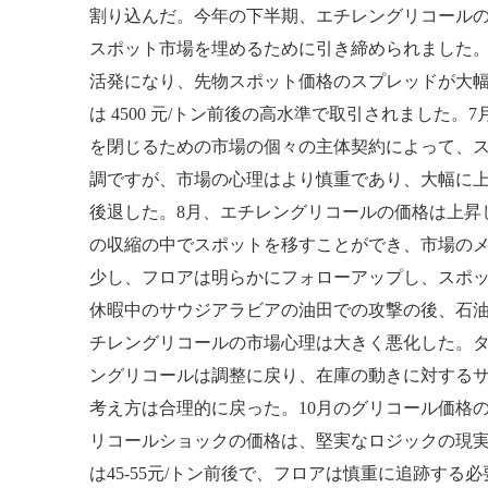
割り込んだ。今年の下半期、エチレングリコール
スポット市場を埋めるために引き締められました。
活発になり、先物スポット価格のスプレッドが大
は 4500 元/トン前後の高水準で取引されまし
を閉じるための市場の個々の主体契約によって、スポ
調ですが、市場の心理はより慎重であり、大幅に上昇
後退した。8月、エチレングリコールの価格は上昇
の収縮の中でスポットを移すことができ、市場の
少し、フロアは明らかにフォローアップし、スポット
休暇中のサウジアラビアの油田での攻撃の後、石
チレングリコールの市場心理は大きく悪化した。タ
ングリコールは調整に戻り、在庫の動きに対する
考え方は合理的に戻った。10月のグリコール価格
リコールショックの価格は、堅実なロジックの現
は45-55元/トン前後で、フロアは慎重に追跡する