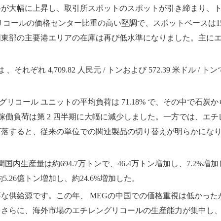
格が大幅に上昇し、取引所スポットのスポットが引き締まり、
グリコールの価格センター比重の高い堅調で、スポットベースは1
東部の主要港エリアの在庫は再び低水準になりました。主にエチ
は
、それぞれ 4,709.82 人民元 / トンおよび 572.39 米ドル / ト
チレングリコール ユニットの平均負荷は 71.18% で、その中で
ールの稼働負荷は第 2 四半期に大幅に減少しました。一方では、
下落すると、従来の単位での関連製品の切り替えが明らかにな
間国内生産量は約694.7万トンで、46.4万トン増加し、7.2
.26億トン増加し、約24.6%増加した。
要な供給源です。この年、
MEG
の中国での価格重視は低かった
。さらに、海外市場のエチレングリコールの生産能力が集中し