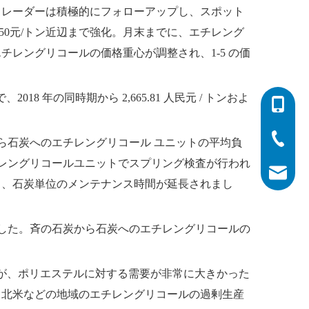
トレーダーは積極的にフォローアップし、スポット
50元/トン近辺まで強化。月末までに、エチレング
レングリコールの価格重心が調整され、1-5 の価
ンで、2018 年の同時期から 2,665.81 人民元 / トンおよ
0086-532
0086-532
0086-400
石炭から石炭へのエチレングリコール ユニットの平均負
エチレングリコールユニットでスプリング検査が行われ
info@his
り、石炭単位のメンテナンス時間が延長されまし
%増加した。斉の石炭から石炭へのエチレングリコールの
が、ポリエステルに対する需要が非常に大きかった
、北米などの地域のエチレングリコールの過剰生産