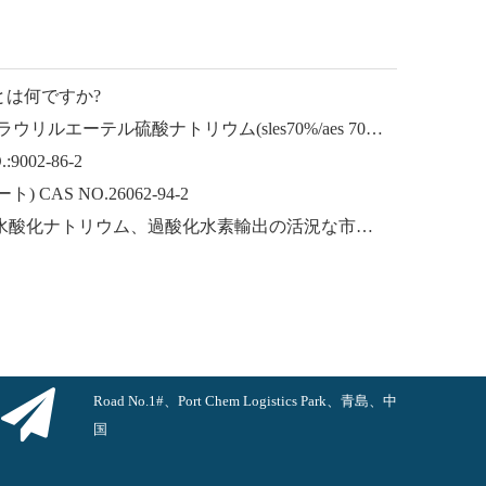
とは何ですか?
ラウリルエーテルナトリウム ラウリルエーテル硫酸ナトリウム(sles70%/aes 70%) CAS NO.: 68585-34-2sles70%/aes 70%) CAS NO.: 68585-34-2
002-86-2
CAS NO.26062-94-2
中国からの水酸化カリウム、水酸化ナトリウム、過酸化水素輸出の活況な市場：過去 1 年間の振り返り
Road No.1#、Port Chem Logistics Park、青島、中
国