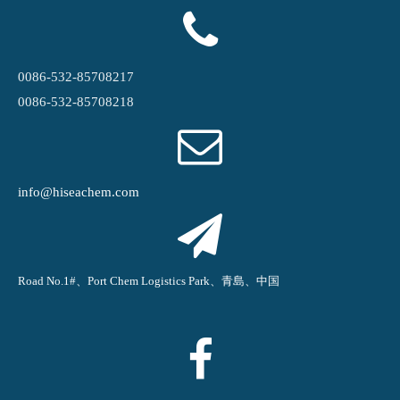
0086-532-85708217
0086-532-85708218
info@hiseachem.com
Road No.1#、Port Chem Logistics Park、青島、中国