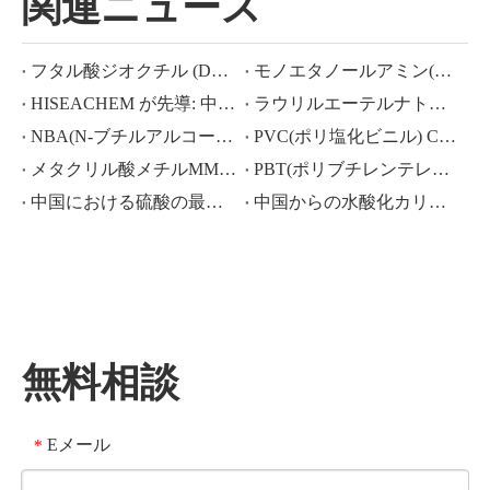
関連ニュース
フタル酸ジオクチル (DOP) CAS NO.:117-81-7
モノエタノールアミン(MEA)とは何ですか?
HISEACHEM が先導: 中国から酢酸、シュウ酸、硫酸、硝酸、苛性ソーダ、液体アルカリ、メタ重亜硫酸ナトリウムの輸出で最近成功
ラウリルエーテルナトリウム ラウリルエーテル硫酸ナトリウム(sles70%/aes 70%) CAS NO.: 68585-34-2sles70%/aes 70%) CAS NO.: 68585-34-2
NBA(N-ブチルアルコール)、CAS NO.:71-36-3、業界知識
PVC(ポリ塩化ビニル) CAS NO.:9002-86-2
メタクリル酸メチルMMA CAS 80-62-6の価格が大幅に下落
PBT(ポリブチレンテレフタレート) CAS NO.26062-94-2
中国における硫酸の最近の市場シナリオ: 1 年を振り返る
中国からの水酸化カリウム、水酸化ナトリウム、過酸化水素輸出の活況な市場：過去 1 年間の振り返り
無料相談
Eメール
*